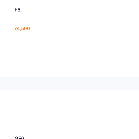
F6
4,500
¥
GF6