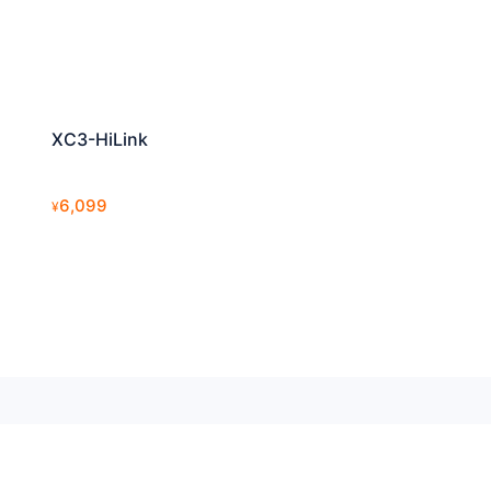
XC3-HiLink
6,099
¥