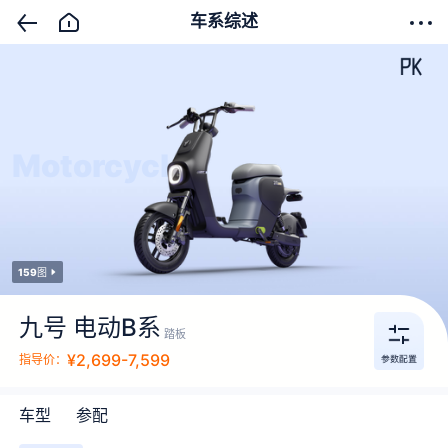
车系综述
Motorcycle+
159
图
九号 电动B系
踏板
¥2,699-7,599
指导价：
车型
参配