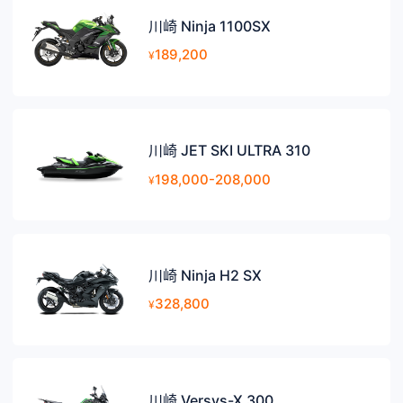
川崎 Ninja 1100SX
189,200
¥
川崎 JET SKI ULTRA 310
198,000-208,000
¥
川崎 Ninja H2 SX
328,800
¥
川崎 Versys-X 300